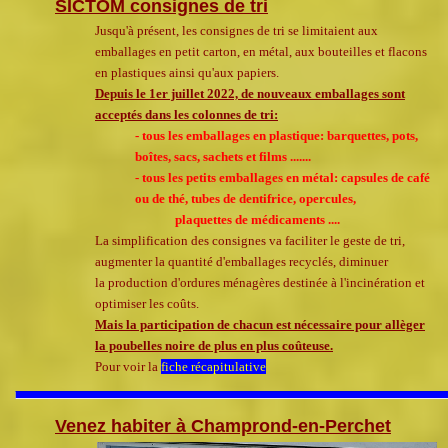
SICTOM consignes de tri
Jusqu'à présent, les consignes de tri se limitaient aux
emballages en petit carton, en métal, aux bouteilles et flacons
en
plastiques ainsi qu'aux papiers.
Depuis le 1er juillet 2022, de nouveaux emballages sont
acceptés dans les colonnes de tri:
- tous les emballages en plastique: barquettes, pots,
boîtes, sacs, sachets et films .......
- tous les petits emballages en métal: capsules de café
ou de thé, tubes de dentifrice, opercules,
plaquettes de médicaments ....
La simplification des consignes va faciliter le geste de tri,
augmenter la quantité d'emballages recyclés, diminuer
la production d'ordures ménagères destinée à l'incinération et
optimiser les coûts.
Mais la participation de chacun est nécessaire pour allèger
la poubelles noire de plus en plus coûteuse.
Pour voir la
fiche récapitulative
Venez habiter à Champrond-en-Perchet