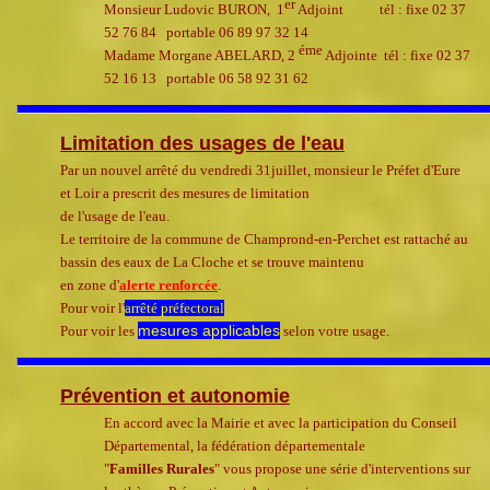
er
Monsieur
Ludovic BURON
, 1
Adjoint
tél
: fixe 02 37
52
76 84
portable
06 89 97 32 14
éme
M
adame Morgane ABELARD
, 2
Adjoint
e
tél : fixe 02 37
52 16
13
portable 06 58 92 31 62
Limitation des usages de l'eau
Par un nouvel arrêté du vendredi 31juillet, monsieur le Préfet d'Eure
et Loir a prescrit des mesures de limitation
de l'usage de l'eau.
Le territoire de la commune de Champrond-en-Perchet est rattaché au
bassin des eaux de La Cloche et se trouve maintenu
en zone d'
alerte renforcée
.
Pour voir l'
arrêté préfectoral
mesures applicables
Pour voir les
selon votre usage.
Prévention et autonomie
En accord avec la Mairie et avec la participation du Conseil
Départemental, la fédération départementale
"
Familles Rurales
" vous propose une série d'interventions sur