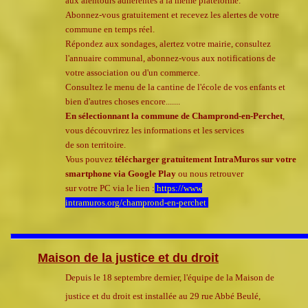
aux
alentours adhérentes à la même plateforme.
Abonnez-vous gratuitement et recevez les alertes de votre
commune en temps réel.
Répondez aux sondages, alertez votre mairie, consultez
l'annuaire communal, abonnez-vous aux notifications de
votre
association ou d'un commerce.
Consultez le menu de la cantine de l'école de vos enfants et
bien d'autres choses encore.......
En sélectionnant la commune de Champrond-en-Perchet
,
vous découvrirez les informations et les services
de son territoire.
Vous pouvez
télécharger gratuitement IntraMuros sur votre
smartphone via Google Play
ou nous retrouver
sur votre PC
via le lien :
https://www
intramuros.org/champrond-en-perchet
Maison de la justice et du droit
Depuis le 18 septembre dernier, l'équipe de la Maison de
justice et du droit est installée au 29 rue Abbé Beulé,