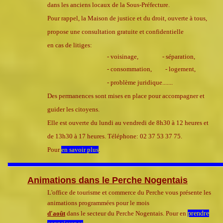
dans
les anciens locaux de la Sous-Préfecture.
Pour rappel, la Maison de justice et du droit, ouverte à tous,
propose une consultation gratuite et confidentielle
en cas de
litiges:
- voisinage,
- séparation,
- consommation,
- logement,
- problème juridique.......
Des permanences sont mises en place pour accompagner et
guider les citoyens.
Elle est ouverte du lundi au vendredi de 8h30 à 12 heures et
de 13h30 à 17 heures. Téléphone: 02 37 53 37 75.
Pour
en savoir plus
.
Animations dans le Perche Nogentais
L'office de tourisme et commerce du Perche vous présente les
animations programmées pour le mois
d'août
dans le secteur du
Perche Nogentais. Pour en
prendre