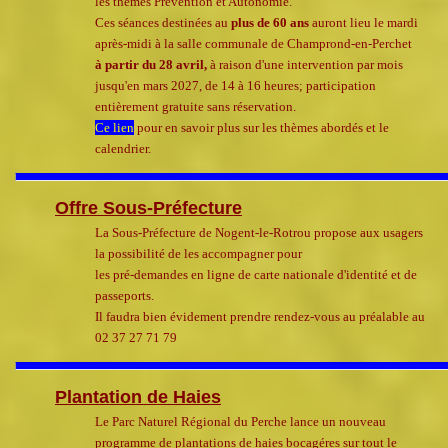
les thèmes Prévention et Autonomie.
Ces séances destinées au
plus de 60 ans
auront lieu le mardi
après-midi à la salle communale de Champrond-en-Perchet
à partir du 28 avril,
à raison d'une intervention par mois
jusqu'en mars 2027, de 14 à 16 heures; participation
entièrement gratuite sans réservation.
Ce lien
pour en savoir plus sur les thèmes abordés et le
calendrier.
Offre Sous-Préfecture
La Sous-Préfecture de Nogent-le-Rotrou propose aux usagers
la possibilité de les accompagner pour
les pré-demandes
en ligne de carte nationale d'identité et de
passeports.
Il faudra bien évidement prendre rendez-vous au préalable au
02 37 27 71 79
Plantation de Haies
Le Parc Naturel Régional du Perche lance un nouveau
programme de plantations de haies bocagéres sur tout le