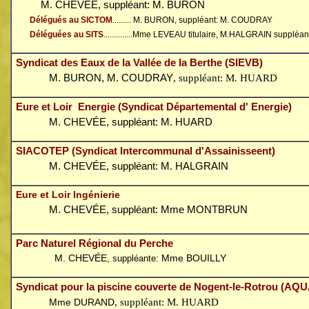
M. CHEVÉE, suppléant: M. BURON
Délégué
s au SICTOM
.........
M. BURON, suppléant: M. COUDRAY
Déléguées au SITS
..............
Mme LEVEAU titulaire,
M.HALGRAIN
suppléan
Syndicat des Eaux de la Vallée de la Berthe (SIEVB)
M. BURON, M. COUDRAY
, suppléant: M. HUARD
Eure et Loir
Energie
(Syndicat Départemental d' Energie)
M. CHEVÉE, suppléant: M. HUARD
SIACOTEP (Syndicat Intercommunal d'Assainisseent)
M. CHEVÉE, suppléant: M. HALGRAIN
Eure et Loir Ingénierie
M. CHEVÉE, suppléant: Mme MONTBRUN
Parc Naturel Régional du Perche
M. CHEVÉE,
: Mme BOUILLY
suppléante
Syndicat pour la piscine couverte de Nogent-le-Rotrou (AQ
Mme DURAND
, suppléant: M. HUARD